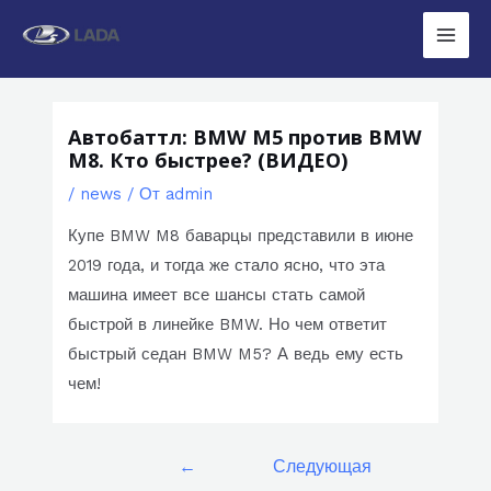
Перейти
к
Main
содержимому
Men
Автобаттл: BMW M5 против BMW
M8. Кто быстрее? (ВИДЕО)
/
news
/ От
admin
Купе BMW M8 баварцы представили в июне
2019 года, и тогда же стало ясно, что эта
машина имеет все шансы стать самой
быстрой в линейке BMW. Но чем ответит
быстрый седан BMW M5? А ведь ему есть
чем!
Навигация
←
Следующая
по