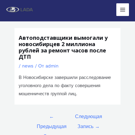
Перейти
к
Main
содержимому
Men
Автоподставщики вымогали у
новосибирцев 2 миллиона
рублей за ремонт часов после
ДТП
/
news
/ От
admin
В Новосибирске завершили расследование
уголовного дела по факту совершения
мошенничеств группой лиц.
Навигация
←
Следующая
по
Предыдущая
Запись
→
записям