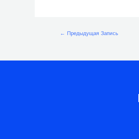
Навигация
←
Предыдущая Запись
по
записям