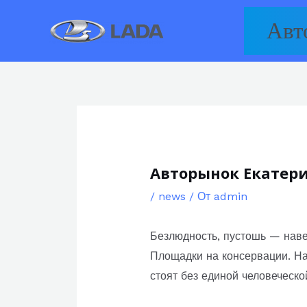
Перейти
Авт
к
содержимому
Авторынок Екатери
/
news
/ От
admin
Безлюдность, пустошь — наве
Площадки на консервации. На
стоят без единой человеческ