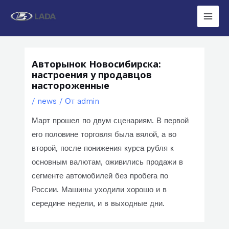
Перейти
к
Main
содержимому
Men
Авторынок Новосибирска:
настроения у продавцов
настороженные
/
news
/ От
admin
Март прошел по двум сценариям. В первой
его половине торговля была вялой, а во
второй, после понижения курса рубля к
основным валютам, оживились продажи в
сегменте автомобилей без пробега по
России. Машины уходили хорошо и в
середине недели, и в выходные дни.