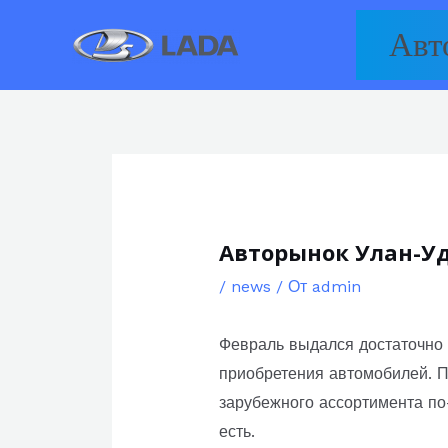
Перейти
Авт
к
содержимому
Авторынок Улан-У
/
news
/ От
admin
Февраль выдался достаточно 
приобретения автомобилей. П
зарубежного ассортимента по
есть.