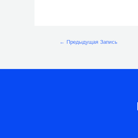
Навигация
←
Предыдущая Запись
по
записям