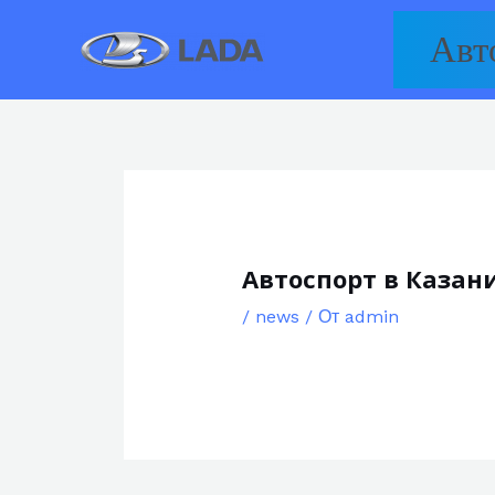
Перейти
Авт
к
содержимому
Автоспорт в Казани
/
news
/ От
admin