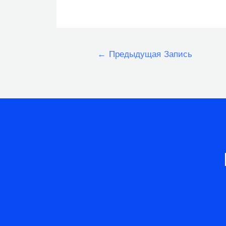
Навигация
←
Предыдущая Запись
по
записям