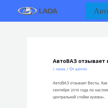
Перейти
Авт
к
содержимому
АвтоВАЗ отзывает н
/
news
/ От
admin
АвтоВАЗ отзывает Весты. Как
сентября 2019 года по насто
центральной стойки кузова».