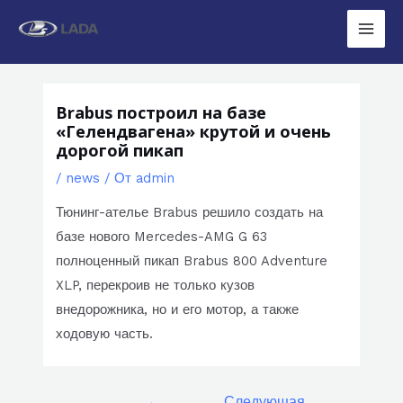
Перейти
к
Main
содержимому
Men
Brabus построил на базе
«Гелендвагена» крутой и очень
дорогой пикап
/
news
/ От
admin
Тюнинг-ателье Brabus решило создать на
базе нового Mercedes-AMG G 63
полноценный пикап Brabus 800 Adventure
XLP, перекроив не только кузов
внедорожника, но и его мотор, а также
ходовую часть.
Навигация
←
Следующая