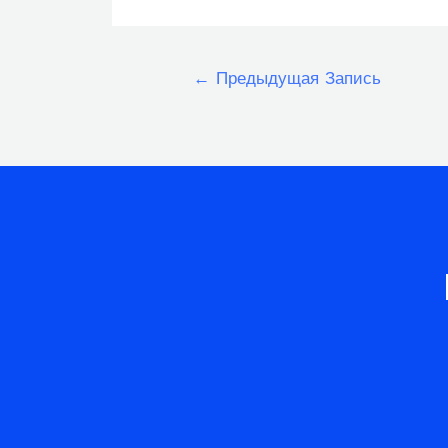
Навигация
←
Предыдущая Запись
по
записям