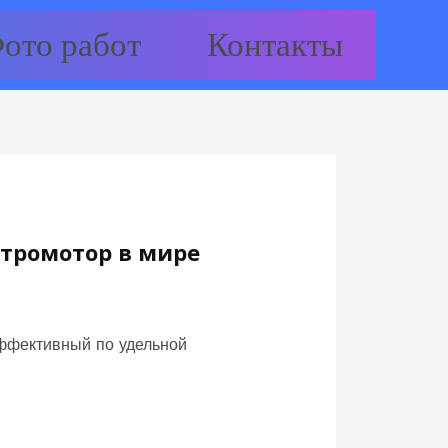
ото работ
Контакты
тромотор в мире
ффективный по удельной