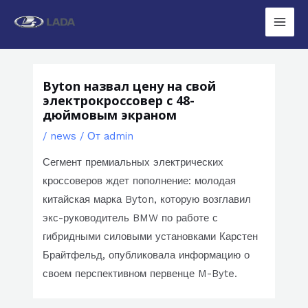
Перейти
к
Main
содержимому
Men
Byton назвал цену на свой
электрокроссовер c 48-
дюймовым экраном
/
news
/ От
admin
Сегмент премиальных электрических
кроссоверов ждет пополнение: молодая
китайская марка Byton, которую возглавил
экс-руководитель BMW по работе с
гибридными силовыми установками Карстен
Брайтфельд, опубликовала информацию о
своем перспективном первенце M-Byte.