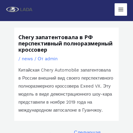
Перейти
к
Main
содержимому
Men
Chery запатентовала в РФ
перспективный полноразмерный
кроссовер
/
news
/ От
admin
Китайская Chery Automobile запатентовала
в России внешний вид своего перспективного
полноразмерного кроссовера Exeed VX. Эту
модель в виде демонстрационного шоу-кара
представили в ноябре 2019 года на
международном автосалоне в Гуанчжоу.
Навигация
←
Следующая