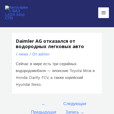
Перейти
к
Main
содержимому
Men
Daimler AG отказался от
водородных легковых авто
/
news
/ От
admin
Сейчас в мире есть три серийных
водородомобиля — японские Toyota Mirai и
Honda Clarity FCV, а также корейский
Hyundai Nexo.
Навигация
←
Следующая
по
Предыдущая
Запись
→