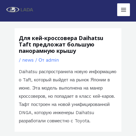
Перейти
к
Main
содержимому
Men
Для кей-кроссовера Daihatsu
Taft предложат большую
панорамную крышу
/
news
/ От
admin
Daihatsu распространила новую информацию
о Taft, который выйдет на рынок Японии в
июне. Эта модель выполнена на манер
кроссоверов, но попадает в класс кей-каров.
Тафт построен на новой унифицированной
DNGA, которую инженеры Daihatsu
разработали совместно с Toyota.