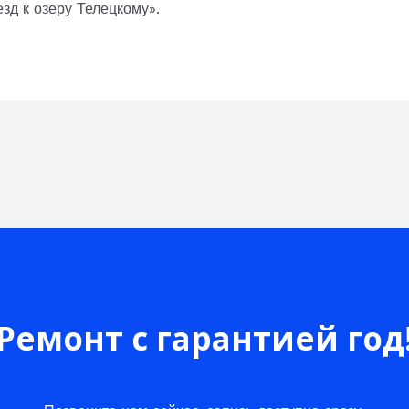
езд к озеру Телецкому».
Ремонт с гарантией год