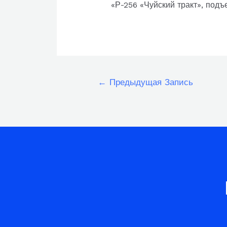
«Р-256 «Чуйский тракт», подъ
Навигация
←
Предыдущая Запись
по
записям