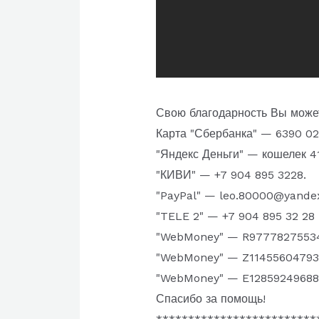
Свою благодарность Вы может
Карта "Сбербанка" — 6390 023
"Яндекс Деньги" — кошелек 4
"КИВИ" — +7 904 895 3228.
"PayPal" — leo.80000@yande
"TELE 2" — +7 904 895 32 28
"WebMoney" — R9777827553
"WebMoney" — Z11455604793
"WebMoney" — E12859249688
Спасибо за помощь!