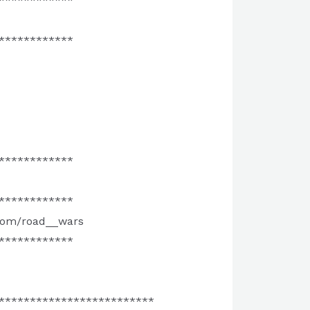
************
************
************
************
.com/road__wars
************
*************************