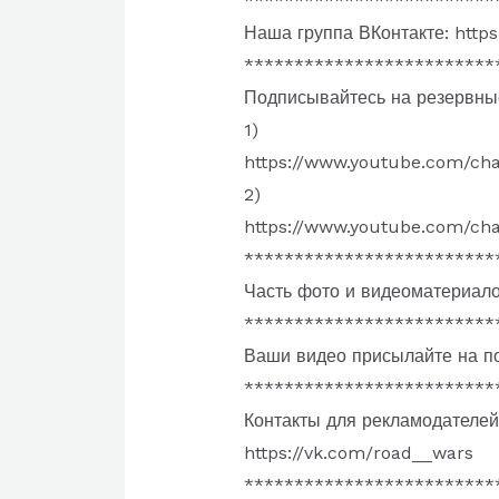
*************************
Наша группа ВКонтакте: http
*************************
Подписывайтесь на резервны
1)
https://www.youtube.com/c
2)
https://www.youtube.com/
*************************
Часть фото и видеоматериалов
*************************
Ваши видео присылайте на по
*************************
Контакты для рекламодателей
https://vk.com/road__wars
*************************