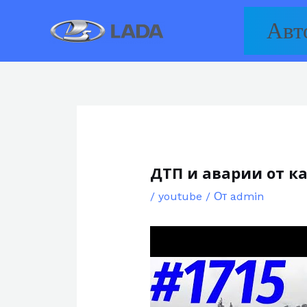
Перейти
Авт
к
содержимому
ДТП и аварии от ка
/
youtube
/ От
admin