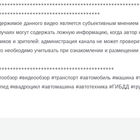
**************************************************
************************************
держимое данного видео является субъективным мнением 
лучаях могут содержать ложную информацию, когда автор 
чиков и зрителей: администрация канала не может провери
о необходимо учитывать при ознакомлении и размещении 
+++++++++++++++++++++++++++++++++++++++++
ообзор #видеообзор #транспорт #автомобиль #машина 
опед #квадроцикл #автомашина #автотехника #ГИБДД #гру