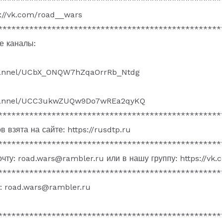
**************************************************
s://vk.com/road__wars
**************************************************
е каналы:
hannel/UCbX_ONQW7hZqaOrrRb_Ntdg
channel/UCC3ukwZUQw9Do7wREa2qyKQ
**************************************************
 взята на сайте: https://rusdtp.ru
**************************************************
чту: road.wars@rambler.ru или в нашу группу: https://vk
**************************************************
: road.wars@rambler.ru
**************************************************