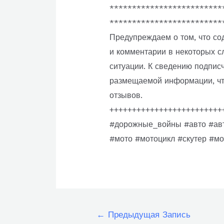
*************************
*************************
Предупреждаем о том, что со
и комментарии в некоторых с
ситуации. К сведению подпис
размещаемой информации, чт
отзывов.
+++++++++++++++++++++++++
#дорожные_войны #авто #авт
#мото #мотоцикл #скутер #м
Навигация
←
Предыдущая Запись