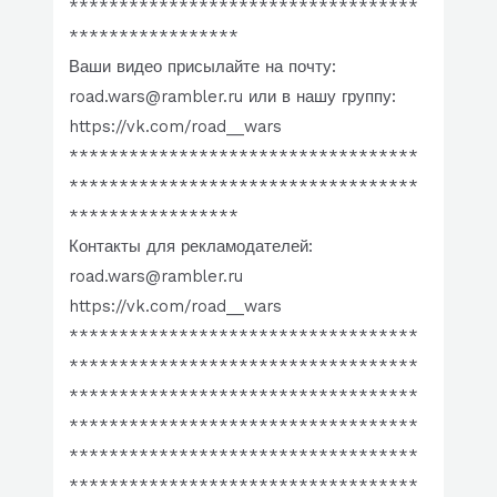
***********************************
*****************
Ваши видео присылайте на почту:
road.wars@rambler.ru или в нашу группу:
https://vk.com/road__wars
***********************************
***********************************
*****************
Контакты для рекламодателей:
road.wars@rambler.ru
https://vk.com/road__wars
***********************************
***********************************
***********************************
***********************************
***********************************
***********************************