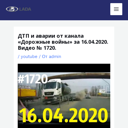
Перейти
к
Main
содержимому
Men
ДТП и аварии от канала
«Дорожные войны» за 16.04.2020.
Видео № 1720.
/
youtube
/ От
admin