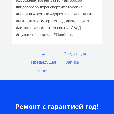
#дорожные_войны #авто #автообзор
#видеообзор #транспорт #автомобиль
#машина #техника #дорожныевойны #мото
#мотоцикл #скутер #мопед #квадроцикл
#автомашина #автотехника #ГИБДД
#грузовик #спорткар #Подборка
Навигация
←
Следующая
по
Предыдущая
Запись
→
записям
Запись
Ремонт с гарантией год!