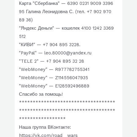
Карта "Сбербанка" — 6390 0231 9009 3396
95 Галина Леонидовна С. (тел. +7 902 970
89 36)
"Яндекс Деньги" — кошелек 4100 1242 3369
512
"КИВИ" — +7 904 895 3228.
"PayPal" — leo.80000@yandex.ru
"TELE 2" — +7 904 895 32 28
"WebMoney" — R977782755341
"WebMoney" — Z114556047935
"WebMoney" — E128592496889
Спасибо за помощь!
***********************************
***********************************
*****************
Наша группа ВКонтакте:
https://vk.com/road__wars