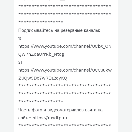
***********************************
***********************************
*****************
Подписывайтесь на резервные каналы:
1)
https://www.youtube.com/channel/UCbX_ON
QW7hZqaOrrRb_Ntdg
2)
https://www.youtube.com/channel/UCC3ukw
ZUQw9Do7wREa2qyKQ
***********************************
***********************************
*****************
Часть фото и видеоматериалов взята на
сайте: https://rusdtp.ru
***********************************