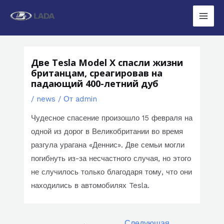
Перейти
к
Main
содержимому
Men
Две Tesla Model X спасли жизни
британцам, среагировав на
падающий 400-летний дуб
/
news
/ От
admin
Чудесное спасение произошло 15 февраля на
одной из дорог в Великобритании во время
разгула урагана «Деннис». Две семьи могли
погибнуть из-за несчастного случая, но этого
не случилось только благодаря тому, что они
находились в автомобилях Tesla.
Навигация
←
Следующая