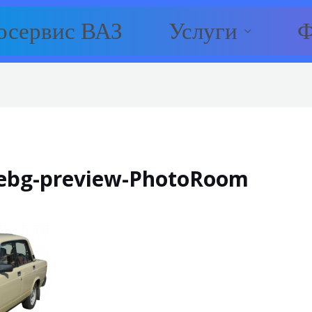
осервис ВАЗ
Услуги
Ф
ebg-preview-PhotoRoom