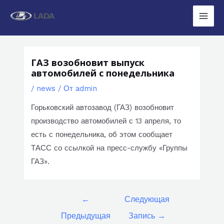
Перейти
к
Main
содержимому
Men
ГАЗ возобновит выпуск
автомобилей с понедельника
/
news
/ От
admin
Горьковский автозавод (ГАЗ) возобновит
производство автомобилей с 13 апреля, то
есть с понедельника, об этом сообщает
ТАСС со ссылкой на пресс-службу «Группы
ГАЗ».
Навигация
←
Следующая
по
Предыдущая
Запись
→
записям