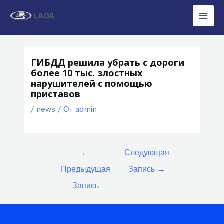
Перейти
к
Main
содержимому
Men
ГИБДД решила убрать с дороги
более 10 тыс. злостных
нарушителей с помощью
приставов
/
news
/ От
admin
Навигация
←
Следующая
по
Предыдущая
Запись
→
записям
Запись