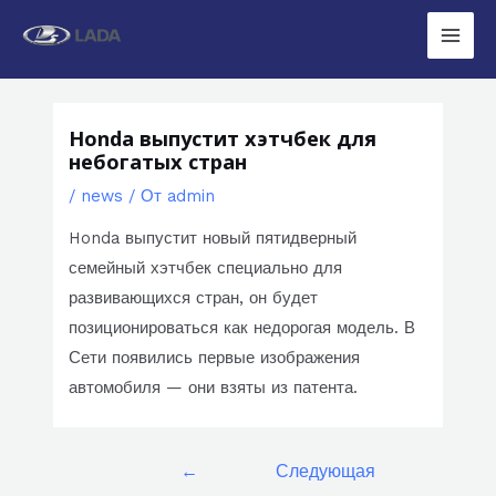
Перейти
к
Main
содержимому
Men
Honda выпустит хэтчбек для
небогатых стран
/
news
/ От
admin
Honda выпустит новый пятидверный
семейный хэтчбек специально для
развивающихся стран, он будет
позиционироваться как недорогая модель. В
Сети появились первые изображения
автомобиля — они взяты из патента.
Навигация
←
Следующая
по