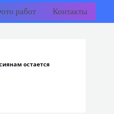
ото работ
Контакты
ссиянам остается