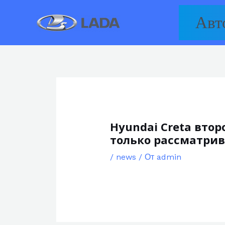
Перейти
Авт
к
содержимому
Hyundai Creta вто
только рассматрив
/
news
/ От
admin