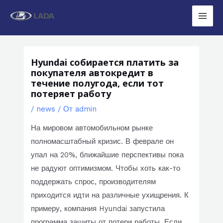
Перейти
к
Main
содержимому
Men
Hyundai собирается платить за
покупателя автокредит в
течение полугода, если тот
потеряет работу
/
news
/ От
admin
На мировом автомобильном рынке
полномасштабный кризис. В феврале он
упал на 20%, ближайшие перспективы пока
не радуют оптимизмом. Чтобы хоть как-то
поддержать спрос, производителям
приходится идти на различные ухищрения. К
примеру, компания Hyundai запустила
программа защиты от потери работы. Если