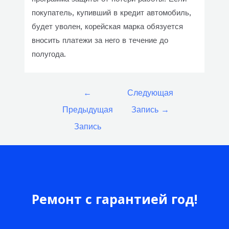
покупатель, купивший в кредит автомобиль,
будет уволен, корейская марка обязуется
вносить платежи за него в течение до
полугода.
Навигация
←
Следующая
по
Предыдущая
Запись
→
записям
Запись
Ремонт с гарантией год!