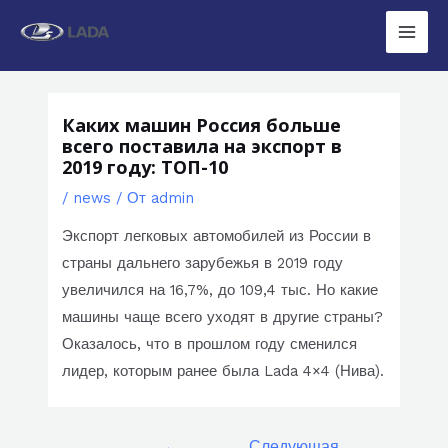
Перейти
к
Main
содержимому
Men
Каких машин Россия больше
всего поставила на экспорт в
2019 году: ТОП-10
/
news
/ От
admin
Экспорт легковых автомобилей из России в
страны дальнего зарубежья в 2019 году
увеличился на 16,7%, до 109,4 тыс. Но какие
машины чаще всего уходят в другие страны?
Оказалось, что в прошлом году сменился
лидер, которым ранее была Lada 4×4 (Нива).
Навигация
←
Следующая