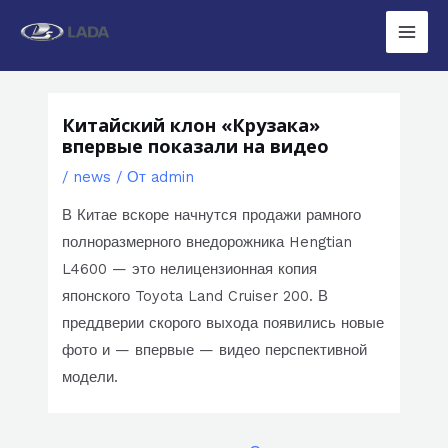
Перейти
к
Main
содержимому
Men
Китайский клон «Крузака»
впервые показали на видео
/
news
/ От
admin
В Китае вскоре начнутся продажи рамного
полноразмерного внедорожника Hengtian
L4600 — это нелицензионная копия
японского Toyota Land Cruiser 200. В
преддверии скорого выхода появились новые
фото и — впервые — видео перспективной
модели.
Навигация