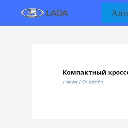
Перейти
Авт
к
содержимому
Компактный кроссов
/
news
/ От
admin