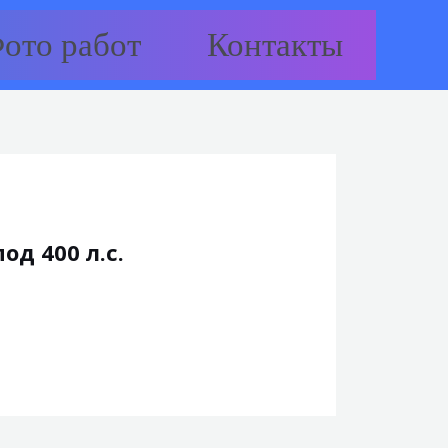
ото работ
Контакты
д 400 л.с.