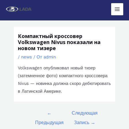
Перейти
к
Main
содержимому
Men
Компактный кроссовер
Volkswagen Nivus показали на
новом тизере
/
news
/ От
admin
Volkswagen опубликовал новый тизер
(затемненное фото) компактного кроссовера
Nivus — новинка должна скоро дебютировать
в Латинской Америке.
Навигация
←
Следующая
по
Предыдущая
Запись
→
записям