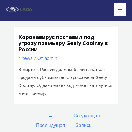
Перейти
к
Main
содержимому
Men
Коронавирус поставил под
угрозу премьеру Geely Coolray в
России
/
news
/ От
admin
В марте в России должны были начаться
продажи субкомпактного кроссовера Geely
Coolray. Однако его выход может затянуться,
и вот почему.
Навигация
←
Следующая
по
Предыдущая
Запись
→
записям