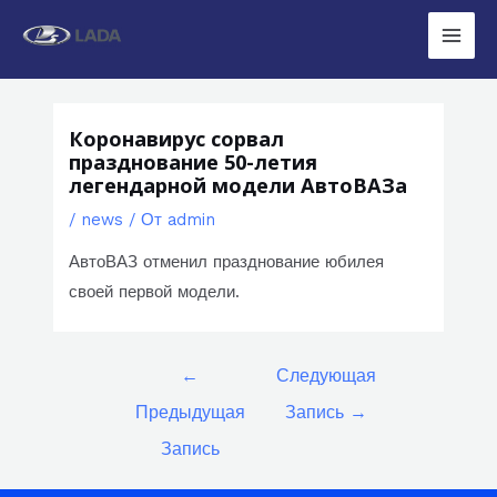
Перейти
к
Main
содержимому
Men
Коронавирус сорвал
празднование 50-летия
легендарной модели АвтоВАЗа
/
news
/ От
admin
АвтоВАЗ отменил празднование юбилея
своей первой модели.
Навигация
←
Следующая
по
Предыдущая
Запись
→
записям
Запись