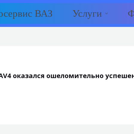
осервис ВАЗ
Услуги
Ф
RAV4 оказался ошеломительно успешен