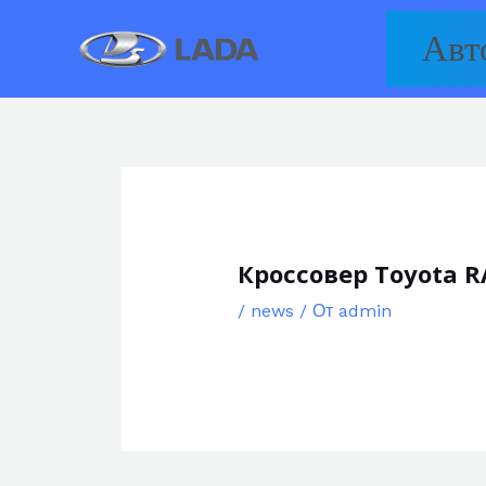
Перейти
Авт
к
содержимому
Кроссовер Toyota 
/
news
/ От
admin