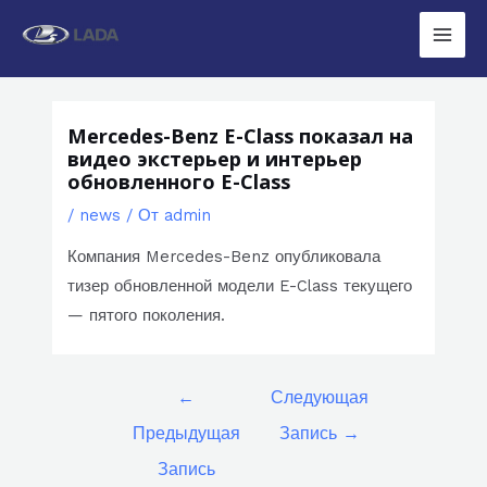
Перейти
к
Main
содержимому
Men
Mercedes-Benz E-Class показал на
видео экстерьер и интерьер
обновленного E-Class
/
news
/ От
admin
Компания Mercedes-Benz опубликовала
тизер обновленной модели E-Class текущего
— пятого поколения.
Навигация
←
Следующая
по
Предыдущая
Запись
→
записям
Запись