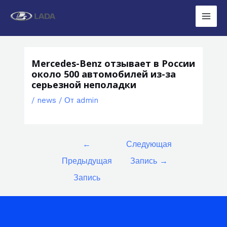
Перейти
к
Main
содержимому
Men
Mercedes-Benz отзывает в России
около 500 автомобилей из-за
серьезной неполадки
/
news
/ От
admin
Навигация
←
Следующая
по
Предыдущая
Запись
→
записям
Запись