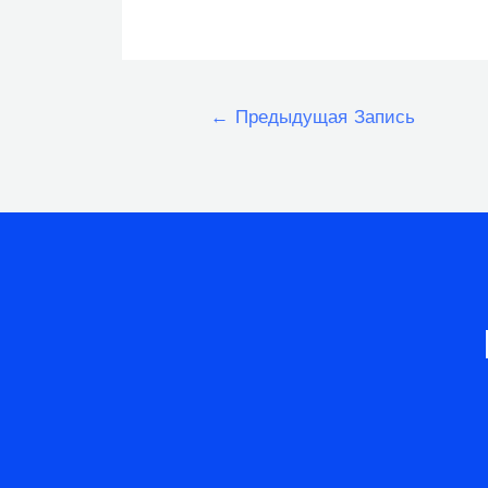
Навигация
←
Предыдущая Запись
по
записям