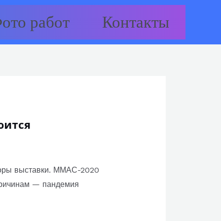
ото работ
Контакты
оится
торы выставки. ММАС-2020
 причинам — пандемия