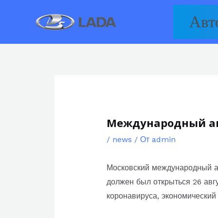
Перейти
Авт
к
содержимому
Международный авт
/
news
/ От
admin
Московский международный а
должен был открыться 26 авг
коронавируса, экономический 