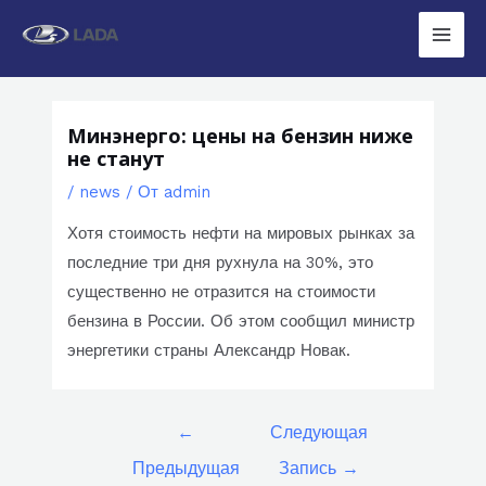
Перейти
к
Main
содержимому
Men
Минэнерго: цены на бензин ниже
не станут
/
news
/ От
admin
Хотя стоимость нефти на мировых рынках за
последние три дня рухнула на 30%, это
существенно не отразится на стоимости
бензина в России. Об этом сообщил министр
энергетики страны Александр Новак.
Навигация
←
Следующая
по
Предыдущая
Запись
→
записям