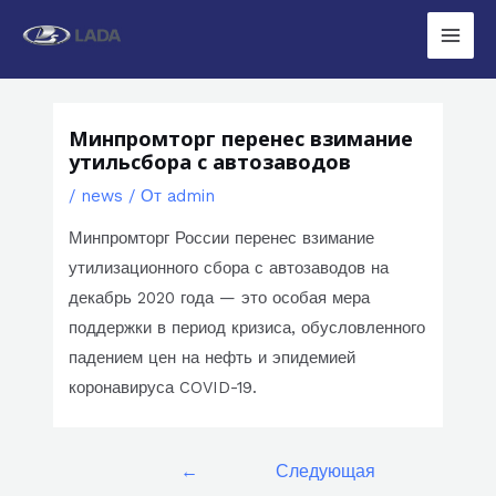
Перейти
к
Main
содержимому
Men
Минпромторг перенес взимание
утильсбора с автозаводов
/
news
/ От
admin
Минпромторг России перенес взимание
утилизационного сбора с автозаводов на
декабрь 2020 года — это особая мера
поддержки в период кризиса, обусловленного
падением цен на нефть и эпидемией
коронавируса COVID-19.
Навигация
←
Следующая
по