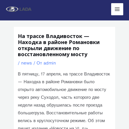
Перейти
к
Main
содержимому
Men
На трассе Владивосток —
Находка в районе Романовки
открыли движение по
восстановленному мосту
/
news
/ От
admin
В пятницу, 17 апреля, на трассе Владивосток
— Находка в районе Романовки было
открыто автомобильное движение по мосту
через реку Суходол, часть которого две
недели назад обрушилась после проезда
большегруза. Восстановительные работы
велись в круглосуточном режиме. Об этом
пишет издание «Новости на VL.ru».