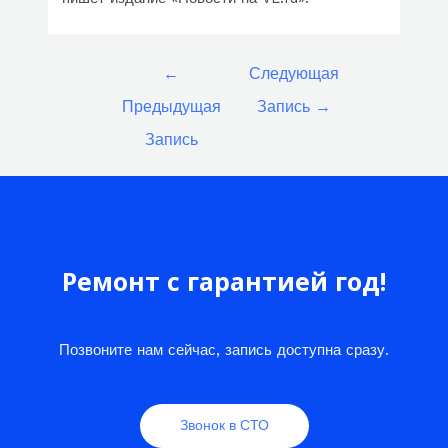
Навигация
←
Следующая
по
Предыдущая
Запись
→
записям
Запись
Ремонт с гарантией год!
Позвоните нам сейчас, запись доступна сразу.
Звонок в СТО