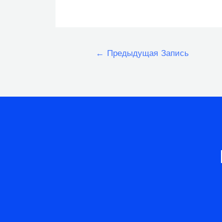
Навигация
←
Предыдущая Запись
по
записям