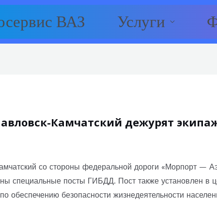
осервис ВАЗ
Услуги
Ф
опавловск-Камчатский дежурят экип
амчатский со стороны федеральной дороги «Морпорт — Аэр
аны специальные посты ГИБДД. Пост также установлен в ц
по обеспечению безопасности жизнедеятельности населен