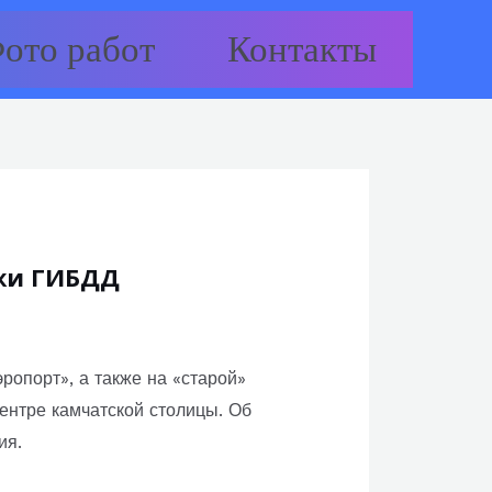
ото работ
Контакты
ажи ГИБДД
опорт», а также на «старой»
ентре камчатской столицы. Об
ия.