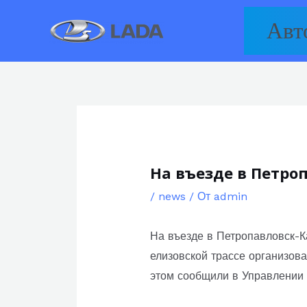
Перейти
Авт
к
содержимому
На въезде в Петр
/
news
/ От
admin
На въезде в Петропавловск-К
елизовской трассе организов
этом сообщили в Управлении 