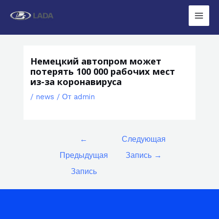
Перейти
к
Main
содержимому
Men
Немецкий автопром может
потерять 100 000 рабочих мест
из-за коронавируса
/
news
/ От
admin
Навигация
←
Следующая
по
Предыдущая
Запись
→
записям
Запись