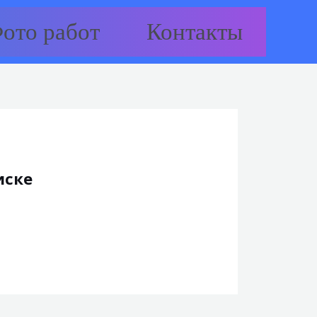
ото работ
Контакты
иске