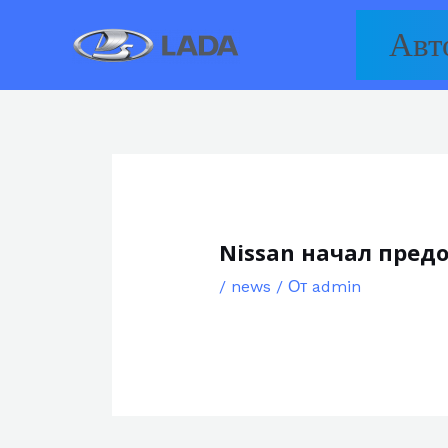
Перейти
Авт
к
содержимому
Nissan начал пред
/
news
/ От
admin