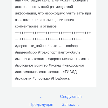
администрация канала не может проверить
достоверность всей размещаемой
информации, что необходимо учитывать при
ознакомлении и размещении своих
комментариев и отзывов.
+++++++++++++++++++++++++++++++++++
+++++++++++++++++++++++++++++++
#дорожные_войны #авто #автообзор
#видеообзор #транспорт #автомобиль
#машина #техника #дорожныевойны #мото
#мотоцикл #скутер #мопед #квадроцикл
#автомашина #автотехника #ГИБДД
#грузовик #спорткар #Подборка
Навигация
←
Следующая
по
Предыдущая
Запись
→