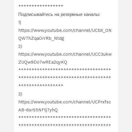
*****************
Подписывайтесь на резервные каналы:
1)
https://www.youtube.com/channel/UCbX_ON
QW7hZqaOrrRb_Ntdg
2)
https://www.youtube.com/channel/UCC3ukw
ZUQw9Do7wREa2qyKQ
***********************************
***********************************
*****************
3)
https://www.youtube.com/channel/UCPrxfsc
AB-6srS5NFtj7yhQ
***********************************
***********************************