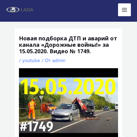
Перейти
к
Main
содержимому
Men
Новая подборка ДТП и аварий от
канала «Дорожные войны!» за
15.05.2020. Видео № 1749.
/
youtube
/ От
admin