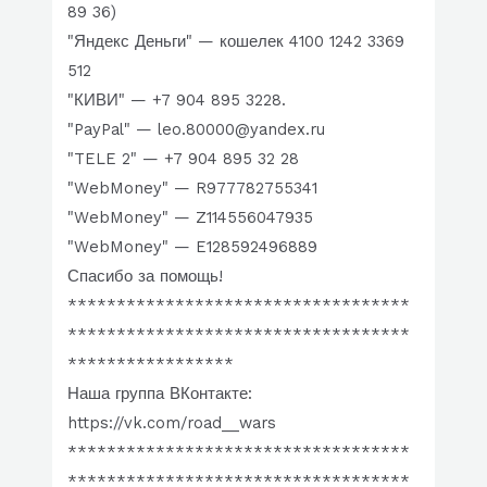
89 36)
"Яндекс Деньги" — кошелек 4100 1242 3369
512
"КИВИ" — +7 904 895 3228.
"PayPal" — leo.80000@yandex.ru
"TELE 2" — +7 904 895 32 28
"WebMoney" — R977782755341
"WebMoney" — Z114556047935
"WebMoney" — E128592496889
Спасибо за помощь!
***********************************
***********************************
*****************
Наша группа ВКонтакте:
https://vk.com/road__wars
***********************************
***********************************