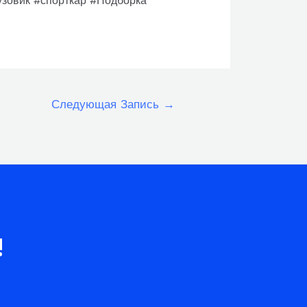
зовик #спорткар #Подборка
Следующая Запись
→
!