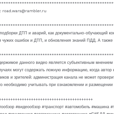
**************************************************
: road.wars@rambler.ru
**************************************************
подборки ДТП и аварий, как документально-обучающий кон
я чужих ошибок и ДТП, и обновления знаний ПДД. А также
**************************************************
держимое данного видео является субъективным мнением 
лучаях могут содержать ложную информацию, когда автор 
чиков и зрителей: администрация канала не может провери
о необходимо учитывать при ознакомлении и размещении 
+++++++++++++++++++++++++++++++++++++++++
ообзор #видеообзор #транспорт #автомобиль #машина 