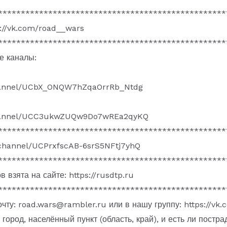
**************************************************
s://vk.com/road__wars
**************************************************
е каналы:
hannel/UCbX_ONQW7hZqaOrrRb_Ntdg
channel/UCC3ukwZUQw9Do7wREa2qyKQ
**************************************************
/channel/UCPrxfscAB-6srS5NFtj7yhQ
**************************************************
 взята на сайте: https://rusdtp.ru
**************************************************
чту: road.wars@rambler.ru или в нашу группу: https://vk
город, населённый пункт (область, край), и есть ли постр