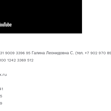
1 9009 3396 95 Галина Леонидовна С. (тел. +7 902 970 89
100 1242 3369 512
x.ru
41
5
9