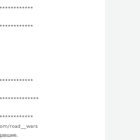
************
************
************
**************
************
.com/road__wars
адавшие.