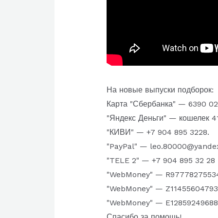
На новые выпуски подборок:
Карта "Сбербанка" — 6390 023
"Яндекс Деньги" — кошелек 4
"КИВИ" — +7 904 895 3228.
"PayPal" — leo.80000@yande
"TELE 2" — +7 904 895 32 28
"WebMoney" — R9777827553
"WebMoney" — Z11455604793
"WebMoney" — E12859249688
Спасибо за помощь!