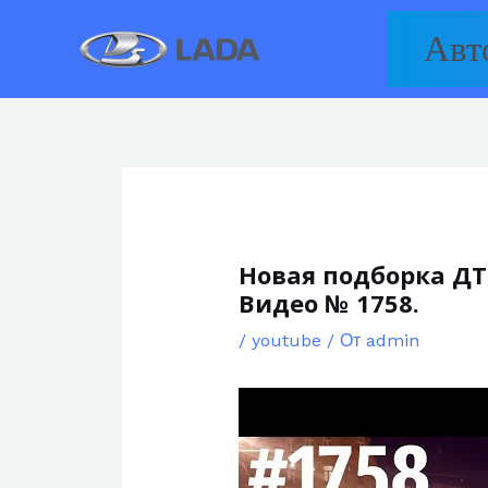
Перейти
Авт
к
содержимому
Новая подборка ДТП
Видео № 1758.
/
youtube
/ От
admin