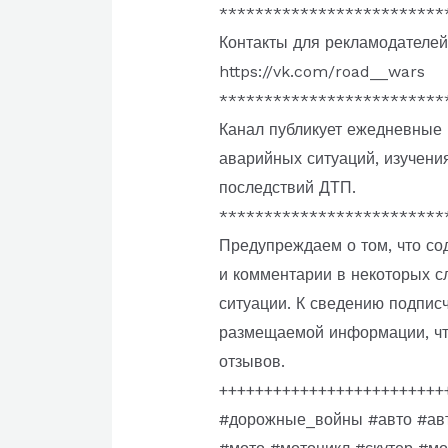
*************************
Контакты для рекламодателей
https://vk.com/road__wars
*************************
Канал публикует ежедневные 
аварийных ситуаций, изучени
последствий ДТП.
*************************
Предупреждаем о том, что со
и комментарии в некоторых с
ситуации. К сведению подпис
размещаемой информации, чт
отзывов.
+++++++++++++++++++++++++
#дорожные_войны #авто #авт