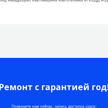
опед #квадроцикл #автомашина #автотехника #ГИБДД #гру
Ремонт с гарантией год
Позвоните нам сейчас, запись доступна сразу.