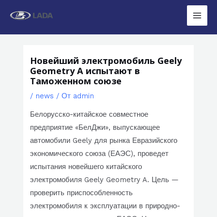
Перейти
к
Main
содержимому
Men
Новейший электромобиль Geely
Geometry A испытают в
Таможенном союзе
/
news
/ От
admin
Белорусско-китайское совместное
предприятие «БелДжи», выпускающее
автомобили Geely для рынка Евразийского
экономического союза (ЕАЭС), проведет
испытания новейшего китайского
электромобиля Geely Geometry A. Цель —
проверить приспособленность
электромобиля к эксплуатации в природно-