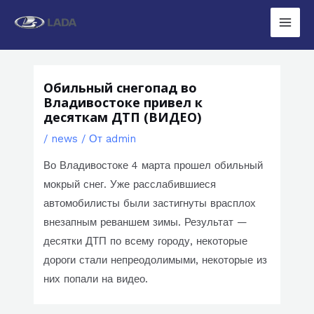
Перейти
к
Main
содержимому
Men
Обильный снегопад во
Владивостоке привел к
десяткам ДТП (ВИДЕО)
/
news
/ От
admin
Во Владивостоке 4 марта прошел обильный
мокрый снег. Уже расслабившиеся
автомобилисты были застигнуты врасплох
внезапным реваншем зимы. Результат —
десятки ДТП по всему городу, некоторые
дороги стали непреодолимыми, некоторые из
них попали на видео.