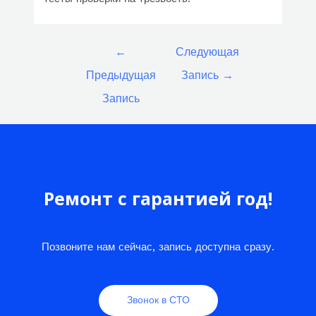
Навигация
←
Следующая
по
Предыдущая
Запись
→
записям
Запись
Ремонт с гарантией год!
Позвоните нам сейчас, запись доступна сразу.
Звонок в СТО