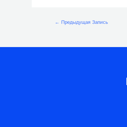
Навигация
←
Предыдущая Запись
по
записям