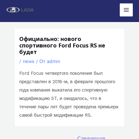
Перейти
к
Main
содержимому
Men
Официально: нового
спортивного Ford Focus RS не
будет
/
news
/ От
admin
Ford Focus четвертого поколения был
представлен в 2018-м, в феврале прошлого
года компания выкатила его спортивную
модификацию ST, и ожидалось, что в
течение пары лет будет проведена премьера
самой быстрой модификации RS.
Навигация
←
Следующая