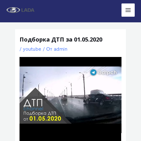
Перейти
к
Main
содержимому
Men
Подборка ДТП за 01.05.2020
/
youtube
/ От
admin