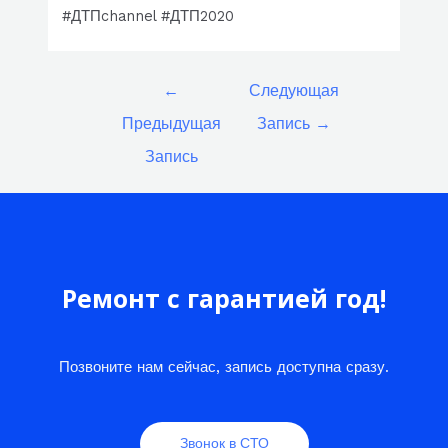
#ДТПchannel #ДТП2020
Навигация
←
Следующая
по
Предыдущая
Запись
→
записям
Запись
Ремонт с гарантией год!
Позвоните нам сейчас, запись доступна сразу.
Звонок в СТО