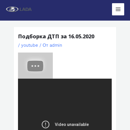
Перейти
к
Main
содержимому
Men
Подборка ДТП за 16.05.2020
/
youtube
/ От
admin