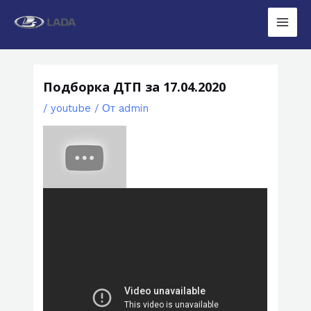
Перейти
к
Main
содержимому
Men
Подборка ДТП за 17.04.2020
/
youtube
/ От
admin