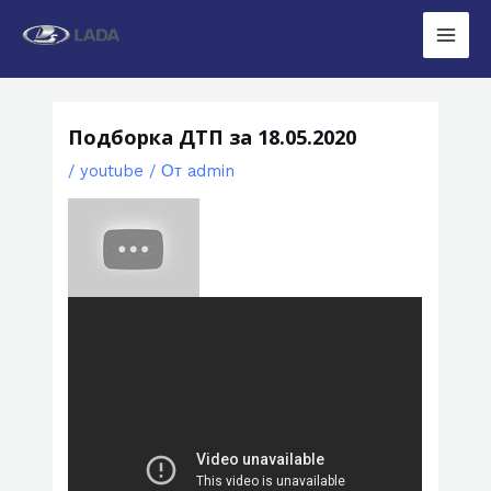
Перейти
к
Main
содержимому
Men
Подборка ДТП за 18.05.2020
/
youtube
/ От
admin